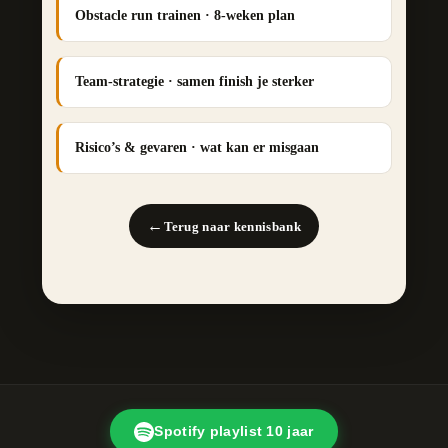
Obstacle run trainen · 8-weken plan
Team-strategie · samen finish je sterker
Risico’s & gevaren · wat kan er misgaan
←
Terug naar kennisbank
Spotify playlist 10 jaar