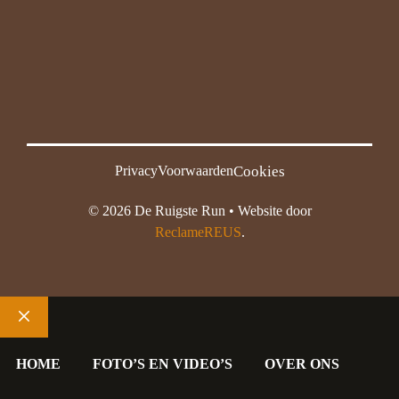
Cookies
Privacy
Voorwaarden
© 2026 De Ruigste Run • Website door
ReclameREUS
.
Sluiten
HOME
FOTO’S EN VIDEO’S
OVER ONS