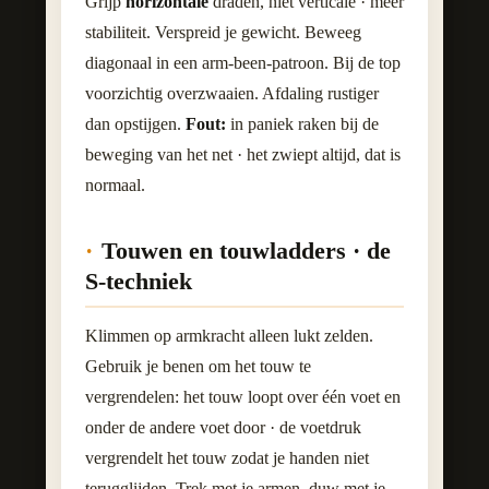
Grijp
horizontale
draden, niet verticale · meer
stabiliteit. Verspreid je gewicht. Beweeg
diagonaal in een arm-been-patroon. Bij de top
voorzichtig overzwaaien. Afdaling rustiger
dan opstijgen.
Fout:
in paniek raken bij de
beweging van het net · het zwiept altijd, dat is
normaal.
Touwen en touwladders · de
S-techniek
Klimmen op armkracht alleen lukt zelden.
Gebruik je benen om het touw te
vergrendelen: het touw loopt over één voet en
onder de andere voet door · de voetdruk
vergrendelt het touw zodat je handen niet
terugglijden. Trek met je armen, duw met je